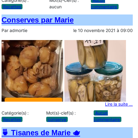
Catégorie(s) :
Mot(s)-clef(s) :
Aucun
Recettes
aucun
commentaire
Conserves par Marie
Par
admortie
le
10 novembre 2021
à
09:00
Lire la suite …
Catégorie(s) :
Mot(s)-clef(s) :
Aucun
Recettes
conserve
commentaire
🍵 Tisanes de Marie 🫖