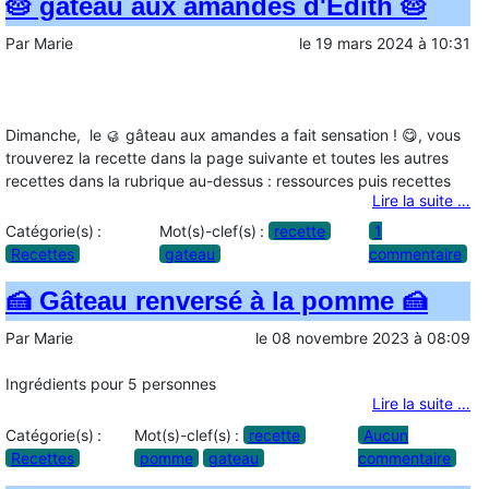
🥧 gâteau aux amandes d'Edith 🥧
Par
Marie
le
19 mars 2024
à
10:31
Dimanche, le
🥮
gâteau aux amandes a fait sensation !
😋
, vous
trouverez la recette dans la page suivante et toutes les autres
recettes dans la rubrique au-dessus : ressources puis recettes
Lire la suite …
Catégorie(s) :
Mot(s)-clef(s) :
recette
1
Recettes
gateau
commentaire
🍰 Gâteau renversé à la pomme 🍰
Par
Marie
le
08 novembre 2023
à
08:09
Ingrédients pour 5 personnes
Lire la suite …
Catégorie(s) :
Mot(s)-clef(s) :
recette
Aucun
Recettes
pomme
gateau
commentaire