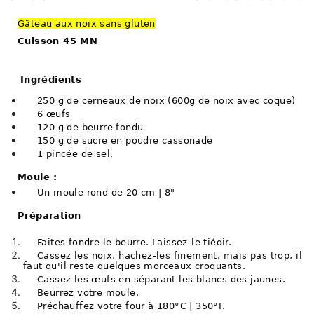
Gâteau aux noix sans gluten
Cuisson 45 MN
Ingrédients
250 g de cerneaux de noix (600g de noix avec coque)
6 œufs
120 g de beurre fondu
150 g de sucre en poudre cassonade
1 pincée de sel,
Moule :
Un moule rond de 20 cm | 8"
Préparation
Faites fondre le beurre. Laissez-le tiédir.
C
assez les noix, hachez-les finement, mais pas trop, il
faut qu'il reste quelques morceaux croquants.
Cassez les œufs en séparant les blancs des jaunes.
B
eurrez votre moule.
Préchauffez votre four à 180°C | 350°F.