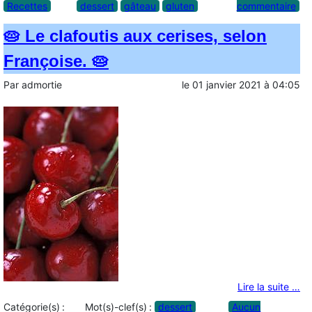
Recettes
dessert
gâteau
gluten
commentaire
🥧 Le clafoutis aux cerises, selon
Françoise. 🥧
Par
admortie
le
01 janvier 2021
à
04:05
Lire la suite …
Catégorie(s) :
Mot(s)-clef(s) :
dessert
Aucun