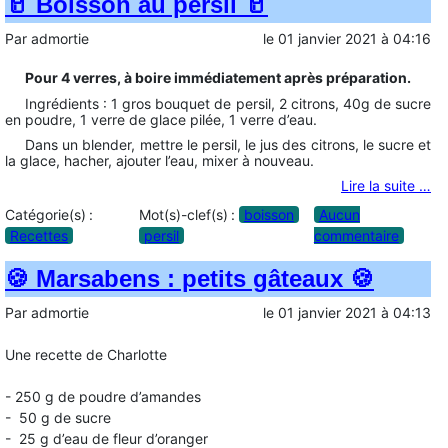
🥛 Boisson au persil 🥛
Par
admortie
le
01 janvier 2021
à
04:16
Pour 4 verres, à boire immédiatement après préparation.
Ingrédients : 1 gros bouquet de persil, 2 citrons, 40g de sucre
en poudre, 1 verre de glace pilée, 1 verre d’eau.
Dans un blender, mettre le persil, le jus des citrons, le sucre et
la glace, hacher, ajouter l’eau, mixer à nouveau.
Lire la suite …
Catégorie(s) :
Mot(s)-clef(s) :
boisson
Aucun
Recettes
persil
commentaire
🍪 Marsabens : petits gâteaux 🍪
Par
admortie
le
01 janvier 2021
à
04:13
Une recette de Charlotte
- 250 g de poudre d’amandes
- 50 g de sucre
- 25 g d’eau de fleur d’oranger