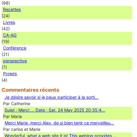
(98)
Recettes
(24)
Livres
(42)
CA-AG
(19)
Conférence
(21)
perspective
(7)
Projets
(4)
Commentaires récents
Je désire savoir si je peux participer à la sorti...
Par Catherine
Sujet : Merci … Date : Sat, 24 May 2025 20:35:4...
Par Marie
Merci Marie, merci Alex, de si bien tenir ce merveilleu...
Par carlos et Marie
Wonderful, what a web site it is! This weblog provides ...