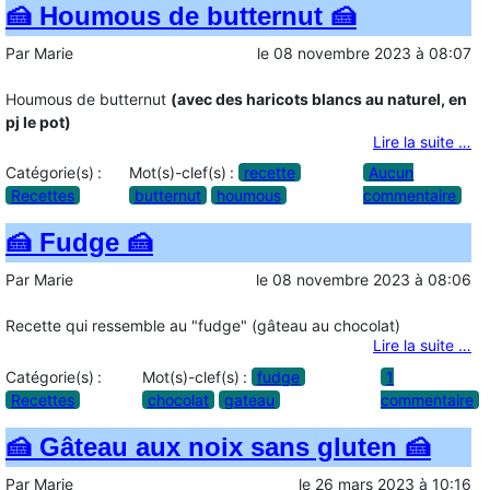
🍰 Houmous de butternut 🍰
Par
Marie
le
08 novembre 2023
à
08:07
Houmous de butternut
(avec des haricots blancs au naturel, en
pj le pot)
Lire la suite …
Catégorie(s) :
Mot(s)-clef(s) :
recette
Aucun
Recettes
butternut
houmous
commentaire
🍰 Fudge 🍰
Par
Marie
le
08 novembre 2023
à
08:06
Recette qui ressemble au "fudge" (gâteau au chocolat)
Lire la suite …
Catégorie(s) :
Mot(s)-clef(s) :
fudge
1
Recettes
chocolat
gateau
commentaire
🍰 Gâteau aux noix sans gluten 🍰
Par
Marie
le
26 mars 2023
à
10:16