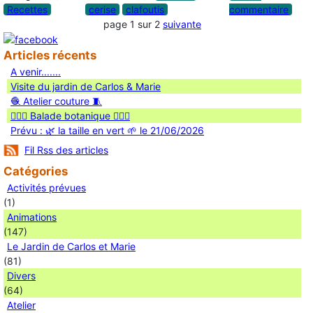
Recettes
cerise
clafoutis
commentaire
page 1 sur 2
suivante
Articles récents
A venir.......
Visite du jardin de Carlos & Marie
🧶 Atelier couture 🧵
🚶🏻‍♀️ Balade botanique 🚶🏻‍♂️
Prévu : 🌿 la taille en vert 🌱 le 21/06/2026
Fil Rss des articles
Catégories
Activités prévues
(1)
Animations
(147)
Le Jardin de Carlos et Marie
(81)
Divers
(64)
Atelier