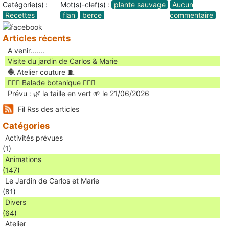
Catégorie(s) :
Mot(s)-clef(s) :
plante sauvage
Aucun
Recettes
flan
berce
commentaire
Articles récents
A venir.......
Visite du jardin de Carlos & Marie
🧶 Atelier couture 🧵
🚶🏻‍♀️ Balade botanique 🚶🏻‍♂️
Prévu : 🌿 la taille en vert 🌱 le 21/06/2026
Fil Rss des articles
Catégories
Activités prévues
(1)
Animations
(147)
Le Jardin de Carlos et Marie
(81)
Divers
(64)
Atelier