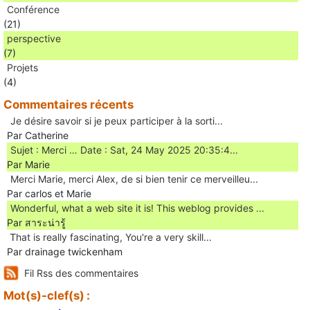
Conférence
(21)
perspective
(7)
Projets
(4)
Commentaires récents
Je désire savoir si je peux participer à la sorti...
Par Catherine
Sujet : Merci … Date : Sat, 24 May 2025 20:35:4...
Par Marie
Merci Marie, merci Alex, de si bien tenir ce merveilleu...
Par carlos et Marie
Wonderful, what a web site it is! This weblog provides ...
Par สาระน่ารู้
Ꭲhat is really fascinating, You'rе a very skill...
Par drainage twickenham
Fil Rss des commentaires
Mot(s)-clef(s) :