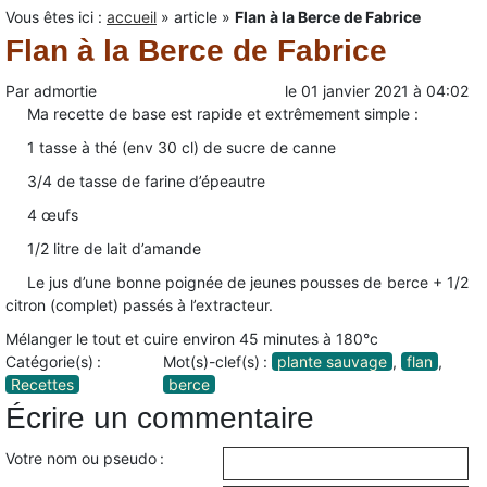
Vous êtes ici :
accueil
»
article
»
Flan à la Berce de Fabrice
Flan à la Berce de Fabrice
Par
admortie
le
01 janvier 2021
à
04:02
Ma recette de base est rapide et extrêmement simple :
1 tasse à thé (env 30 cl) de sucre de canne
3/4 de tasse de farine d’épeautre
4 œufs
1/2 litre de lait d’amande
Le jus d’une bonne poignée de jeunes pousses de berce + 1/2
citron (complet) passés à l’extracteur.
Mélanger le tout et cuire environ 45 minutes à 180°c
Catégorie(s) :
Mot(s)-clef(s) :
plante sauvage
,
flan
,
Recettes
berce
Écrire un commentaire
Votre nom ou pseudo :