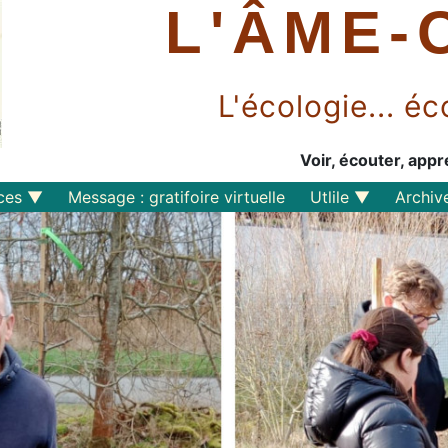
L'ÂME-
L'écologie... 
Voir, écouter, appr
ces
Message : gratifoire virtuelle
Utlile
Archiv
Outils libres
Liens
Perspective
s