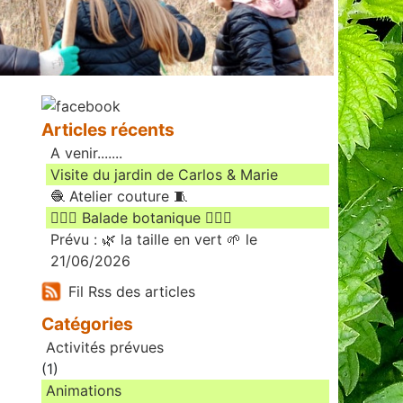
Articles récents
A venir.......
Visite du jardin de Carlos & Marie
🧶 Atelier couture 🧵
🚶🏻‍♀️ Balade botanique 🚶🏻‍♂️
Prévu : 🌿 la taille en vert 🌱 le
21/06/2026
Fil Rss des articles
Catégories
Activités prévues
(1)
Animations