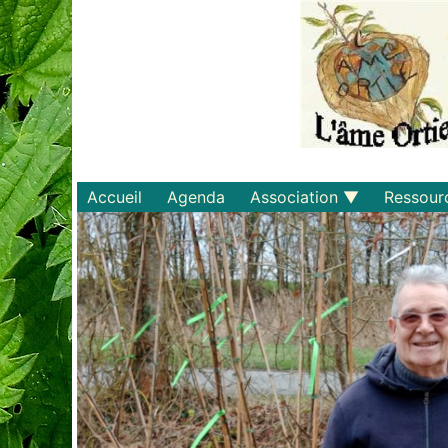
Accueil
Agenda
Association
Ressour
Qui sommes-nous ?
Savoirs
Statuts et règlements
Matériel
Adhérer
Livres
Documents
Recette
Plaquette
Projets
Bulletin d'adhésion