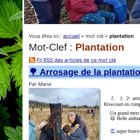
Vous êtes ici :
accueil
»
mot clé
»
plantation
Mot-Clef
:
Plantation
Fil RSS des articles de ce mot clé
🌳 Arrosage de la plantati
Par
Marie
💧
💧
2ᵉ arr
Rivecourt en compa
Un grand merci
😃
Belle ambi
👏
super bravo