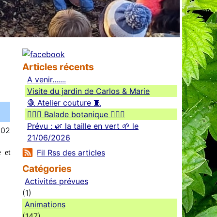
Articles récents
A venir.......
Visite du jardin de Carlos & Marie
🧶 Atelier couture 🧵
🚶🏻‍♀️ Balade botanique 🚶🏻‍♂️
Prévu : 🌿 la taille en vert 🌱 le
:02
21/06/2026
Fil Rss des articles
e et
Catégories
Activités prévues
(1)
Animations
(147)