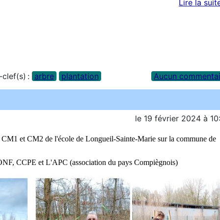
Lire la suit
clef(s) :
arbre
plantation
Aucun commentai
le
19 février 2024
à
10
de CM1 et CM2 de l'école de Longueil-Sainte-Marie sur la commune de
 l'ONF, CCPE et L'APC (association du pays Compiègnois)