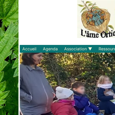
Accueil
Agenda
Association
Ressour
Qui sommes-nous ?
Savoirs
Statuts et règlements
Matériel
Adhérer
Livres
Documents
Recette
Plaquette
Projets
Bulletin d'adhésion