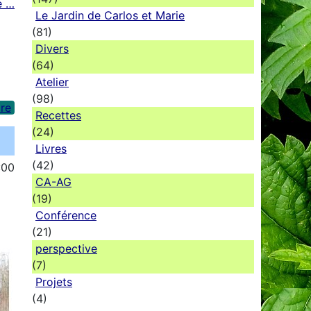
e …
Le Jardin de Carlos et Marie
(81)
Divers
(64)
Atelier
(98)
re
Recettes
(24)
Livres
(42)
:00
CA-AG
(19)
Conférence
(21)
perspective
(7)
Projets
(4)