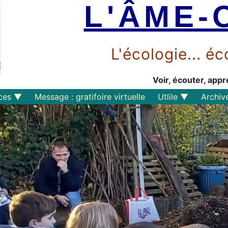
L'ÂME-
L'écologie... 
Voir, écouter, appr
ces
Message : gratifoire virtuelle
Utlile
Archiv
Outils libres
Liens
Perspective
s