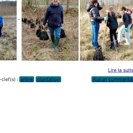
Lire la suit
clef(s) :
arbre
plantation
Aucun commentai