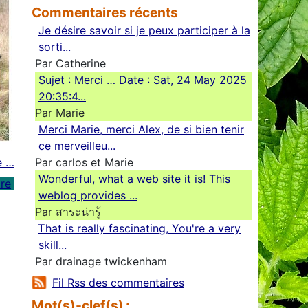
Commentaires récents
Je désire savoir si je peux participer à la
sorti...
Par Catherine
Sujet : Merci … Date : Sat, 24 May 2025
20:35:4...
Par Marie
Merci Marie, merci Alex, de si bien tenir
ce merveilleu...
Par carlos et Marie
e …
Wonderful, what a web site it is! This
re
weblog provides ...
Par สาระน่ารู้
Ꭲhat is really fascinating, You'rе a very
skill...
Par drainage twickenham
Fil Rss des commentaires
Mot(s)-clef(s) :