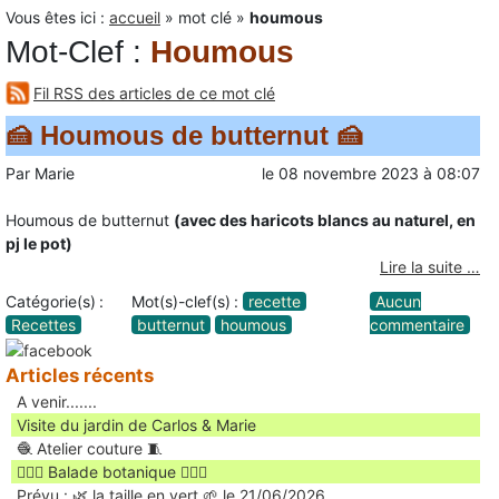
Vous êtes ici :
accueil
»
mot clé
»
houmous
Mot-Clef
:
Houmous
Fil RSS des articles de ce mot clé
🍰 Houmous de butternut 🍰
Par
Marie
le
08 novembre 2023
à
08:07
Houmous de butternut
(avec des haricots blancs au naturel, en
pj le pot)
Lire la suite …
Catégorie(s) :
Mot(s)-clef(s) :
recette
Aucun
Recettes
butternut
houmous
commentaire
Articles récents
A venir.......
Visite du jardin de Carlos & Marie
🧶 Atelier couture 🧵
🚶🏻‍♀️ Balade botanique 🚶🏻‍♂️
Prévu : 🌿 la taille en vert 🌱 le 21/06/2026