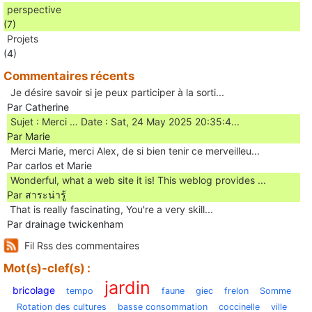
perspective
(7)
Projets
(4)
Commentaires récents
Je désire savoir si je peux participer à la sorti...
Par Catherine
Sujet : Merci … Date : Sat, 24 May 2025 20:35:4...
Par Marie
Merci Marie, merci Alex, de si bien tenir ce merveilleu...
Par carlos et Marie
Wonderful, what a web site it is! This weblog provides ...
Par สาระน่ารู้
Ꭲhat is really fascinating, You'rе a very skill...
Par drainage twickenham
Fil Rss des commentaires
Mot(s)-clef(s) :
jardin
bricolage
tempo
faune
giec
frelon
Somme
Rotation des cultures
basse consommation
coccinelle
ville