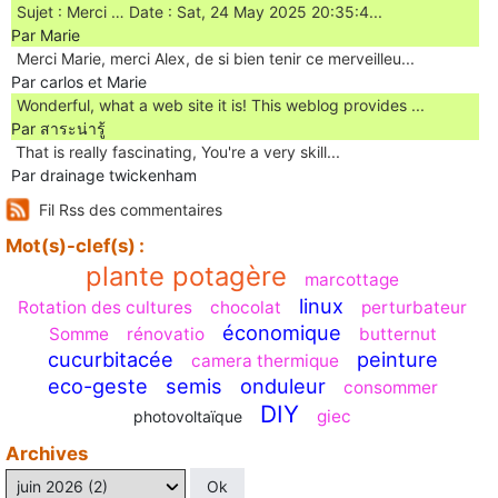
Sujet : Merci … Date : Sat, 24 May 2025 20:35:4...
Par Marie
Merci Marie, merci Alex, de si bien tenir ce merveilleu...
Par carlos et Marie
Wonderful, what a web site it is! This weblog provides ...
Par สาระน่ารู้
Ꭲhat is really fascinating, You'rе a very skill...
Par drainage twickenham
Fil Rss des commentaires
Mot(s)-clef(s) :
plante potagère
marcottage
linux
Rotation des cultures
chocolat
perturbateur
économique
Somme
rénovatio
butternut
cucurbitacée
peinture
camera thermique
eco-geste
semis
onduleur
consommer
DIY
giec
photovoltaïque
Archives