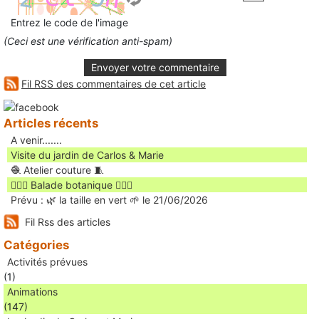
Entrez le code de l'image
(Ceci est une vérification anti-spam)
Envoyer votre commentaire
Fil RSS des commentaires de cet article
Articles récents
A venir.......
Visite du jardin de Carlos & Marie
🧶 Atelier couture 🧵
🚶🏻‍♀️ Balade botanique 🚶🏻‍♂️
Prévu : 🌿 la taille en vert 🌱 le 21/06/2026
Fil Rss des articles
Catégories
Activités prévues
(1)
Animations
(147)