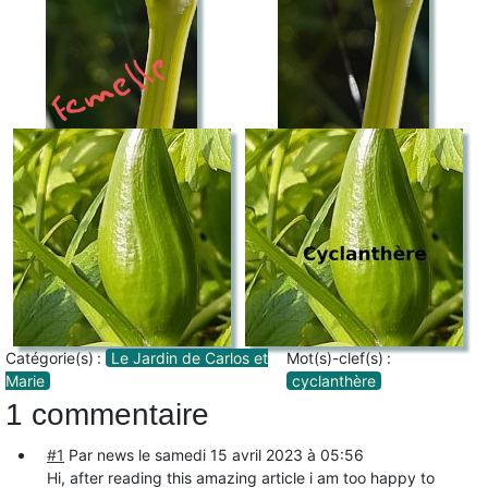
Catégorie(s) :
Le Jardin de Carlos et
Mot(s)-clef(s) :
Marie
cyclanthère
1 commentaire
#1
Par news le
samedi 15 avril 2023 à 05:56
Hi, after reading this amazing article i am too happy to