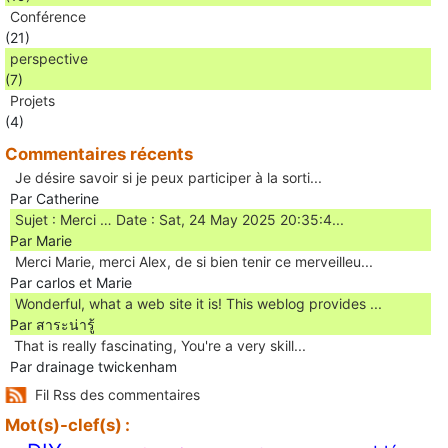
Conférence
(21)
perspective
(7)
Projets
(4)
Commentaires récents
Je désire savoir si je peux participer à la sorti...
Par Catherine
Sujet : Merci … Date : Sat, 24 May 2025 20:35:4...
Par Marie
Merci Marie, merci Alex, de si bien tenir ce merveilleu...
Par carlos et Marie
Wonderful, what a web site it is! This weblog provides ...
Par สาระน่ารู้
Ꭲhat is really fascinating, You'rе a very skill...
Par drainage twickenham
Fil Rss des commentaires
Mot(s)-clef(s) :