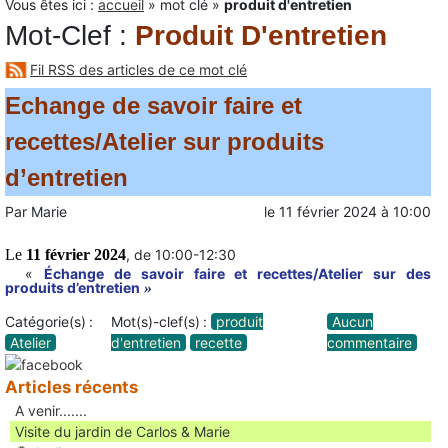
Vous êtes ici :
accueil
»
mot clé
»
produit d'entretien
Mot-Clef
:
Produit D'entretien
Fil RSS des articles de ce mot clé
Echange de savoir faire et
recettes/Atelier sur produits
d’entretien
Par
Marie
le
11 février 2024
à
10:00
Le
11 février 2024
, de 10:00-12:30
«
Échange de savoir faire et recettes/
Atelier
sur des
produits
d’entretien
»
Catégorie(s) :
Mot(s)-clef(s) :
produit
Aucun
Atelier
d'entretien
recette
commentaire
Articles récents
A venir.......
Visite du jardin de Carlos & Marie