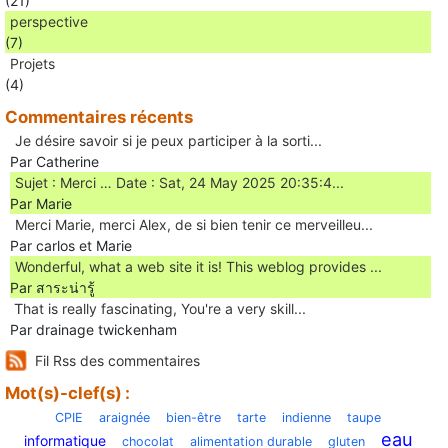
(21)
perspective
(7)
Projets
(4)
Commentaires récents
Je désire savoir si je peux participer à la sorti...
Par Catherine
Sujet : Merci … Date : Sat, 24 May 2025 20:35:4...
Par Marie
Merci Marie, merci Alex, de si bien tenir ce merveilleu...
Par carlos et Marie
Wonderful, what a web site it is! This weblog provides ...
Par สาระน่ารู้
Ꭲhat is really fascinating, You'rе a very skill...
Par drainage twickenham
Fil Rss des commentaires
Mot(s)-clef(s) :
CPIE
araignée
bien-être
tarte
indienne
taupe
eau
informatique
chocolat
alimentation durable
gluten