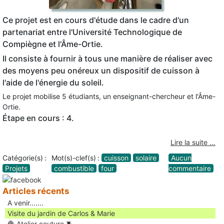
Ce projet est en cours d'étude dans le cadre d'un
partenariat entre l'Université Technologique de
Compiègne et l'Âme-Ortie.
Il consiste à fournir à tous une manière de réaliser avec
des moyens peu onéreux un dispositif de cuisson à
l'aide de l'énergie du soleil.
Le projet mobilise 5 étudiants, un enseignant-chercheur et l'Âme-
Ortie.
Étape en cours : 4.
Lire la suite …
Catégorie(s) :
Mot(s)-clef(s) :
cuisson
solaire
Aucun
Projets
combustible
four
commentaire
Articles récents
A venir.......
Visite du jardin de Carlos & Marie
🧶 Atelier couture 🧵