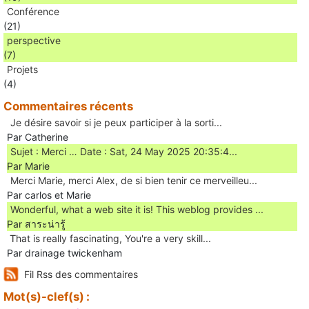
Conférence
(21)
perspective
(7)
Projets
(4)
Commentaires récents
Je désire savoir si je peux participer à la sorti...
Par Catherine
Sujet : Merci … Date : Sat, 24 May 2025 20:35:4...
Par Marie
Merci Marie, merci Alex, de si bien tenir ce merveilleu...
Par carlos et Marie
Wonderful, what a web site it is! This weblog provides ...
Par สาระน่ารู้
Ꭲhat is really fascinating, You'rе a very skill...
Par drainage twickenham
Fil Rss des commentaires
Mot(s)-clef(s) :