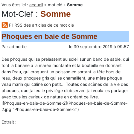
Vous êtes ici :
accueil
»
mot clé
»
Somme
Mot-Clef
:
Somme
Fil RSS des articles de ce mot clé
Phoques en baie de Somme
Par
admortie
le
30 septembre 2019
à
09:57
Des phoques qui se prélassent au soleil sur un banc de sable, qui
font la banane à la marée montante et la bouteille en dormant
dans l’eau, qui croquent un poisson en sortant la tête hors de
l’eau, deux phoques gris qui se chamaillent, une mère phoque
veau marin qui câline son petit... Toutes ces scènes de la vie des
phoques, que j’ai eu le privilège d’observer, j’ai voulu les partager
avec tous les curieux de nature en créant ce livre.
![Phoques-en-baie-de-Somme-2](Phoques-en-baie-de-Somme-
2.jpg "Phoques-en-baie-de-Somme-2")
Extrait :