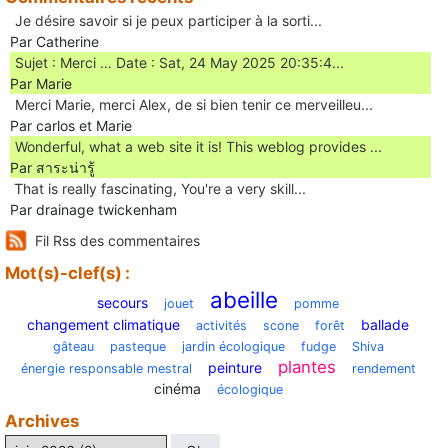
Je désire savoir si je peux participer à la sorti...
Par Catherine
Sujet : Merci … Date : Sat, 24 May 2025 20:35:4...
Par Marie
Merci Marie, merci Alex, de si bien tenir ce merveilleu...
Par carlos et Marie
Wonderful, what a web site it is! This weblog provides ...
Par สาระน่ารู้
Ꭲhat is really fascinating, You'rе a very skill...
Par drainage twickenham
Fil Rss des commentaires
Mot(s)-clef(s) :
abeille
secours
jouet
pomme
changement climatique
ballade
activités
scone
forêt
gâteau
pasteque
jardin écologique
fudge
Shiva
plantes
peinture
énergie responsable mestral
rendement
cinéma
écologique
Archives