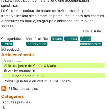
faisant l'acquisition de matériel et d'une documentation
spécialisés.
Le Guide des curieux de nature se révèle essentiel pour
s'émerveiller tout simplement en parcourant le bord des chemins.
A consulter en famille, en groupe d'animation nature ou en
solitaire.
Lire la suite …
Catégorie(s) :
Mot(s)-clef(s) :
nature
curieux
Aucun
Livres
observation
commentaire
Articles récents
A venir.......
Visite du jardin de Carlos & Marie
🧶 Atelier couture 🧵
🚶🏻‍♀️ Balade botanique 🚶🏻‍♂️
Prévu : 🌿 la taille en vert 🌱 le 21/06/2026
Fil Rss des articles
Catégories
Activités prévues
(1)