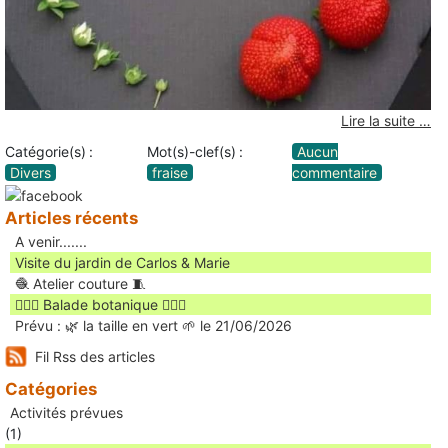
Lire la suite …
Catégorie(s) :
Mot(s)-clef(s) :
Aucun
Divers
fraise
commentaire
Articles récents
A venir.......
Visite du jardin de Carlos & Marie
🧶 Atelier couture 🧵
🚶🏻‍♀️ Balade botanique 🚶🏻‍♂️
Prévu : 🌿 la taille en vert 🌱 le 21/06/2026
Fil Rss des articles
Catégories
Activités prévues
(1)