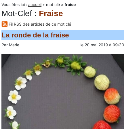
Vous êtes ici :
accueil
»
mot clé
»
fraise
Mot-Clef
:
Fraise
Fil RSS des articles de ce mot clé
La ronde de la fraise
Par
Marie
le
20 mai 2019
à
09:30