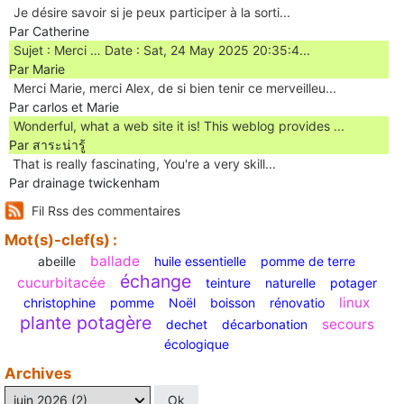
Je désire savoir si je peux participer à la sorti...
Par Catherine
Sujet : Merci … Date : Sat, 24 May 2025 20:35:4...
Par Marie
Merci Marie, merci Alex, de si bien tenir ce merveilleu...
Par carlos et Marie
Wonderful, what a web site it is! This weblog provides ...
Par สาระน่ารู้
Ꭲhat is really fascinating, You'rе a very skill...
Par drainage twickenham
Fil Rss des commentaires
Mot(s)-clef(s) :
ballade
abeille
huile essentielle
pomme de terre
échange
cucurbitacée
teinture
naturelle
potager
linux
christophine
pomme
Noël
boisson
rénovatio
plante potagère
secours
dechet
décarbonation
écologique
Archives