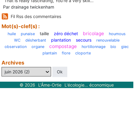
Ꭲhat is really fascinating, You'rе a very skill...
Par drainage twickenham
Fil Rss des commentaires
Mot(s)-clef(s) :
bricolage
taille
zéro déchet
huile
punaise
houmous
plantation
secours
WC
désherbant
renouvelable
compostage
observation
organe
hortillonnage
bio
giec
plantain
flore
cloporte
Archives
©
2026
L'Âme-Ortie
L'écologie... économique