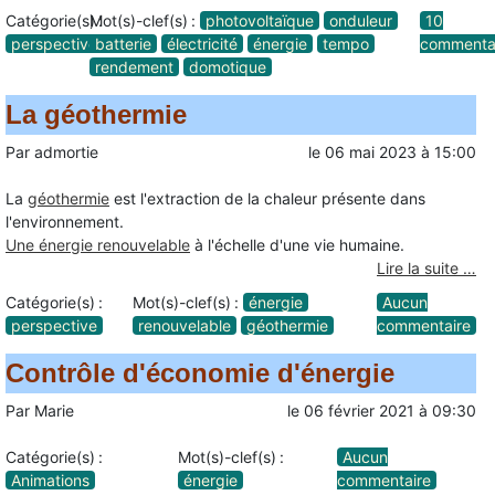
Catégorie(s) :
Mot(s)-clef(s) :
photovoltaïque
onduleur
10
perspective
batterie
électricité
énergie
tempo
commenta
rendement
domotique
La géothermie
Par
admortie
le
06 mai 2023
à
15:00
La
géothermie
est l'extraction de la chaleur présente dans
l'environnement.
Une énergie renouvelable
à l'échelle d'une vie humaine.
Lire la suite …
Catégorie(s) :
Mot(s)-clef(s) :
énergie
Aucun
perspective
renouvelable
géothermie
commentaire
Contrôle d'économie d'énergie
Par
Marie
le
06 février 2021
à
09:30
Catégorie(s) :
Mot(s)-clef(s) :
Aucun
Animations
énergie
commentaire