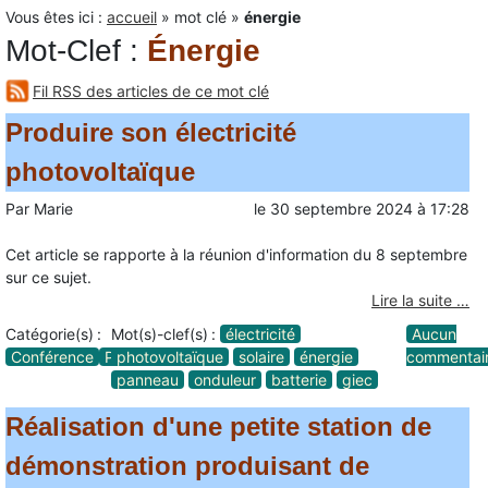
Vous êtes ici :
accueil
»
mot clé
»
énergie
Mot-Clef
:
Énergie
Fil RSS des articles de ce mot clé
Produire son électricité
photovoltaïque
Par
Marie
le
30 septembre 2024
à
17:28
Cet article se rapporte à la réunion d'information du 8 septembre
sur ce sujet.
Lire la suite …
Catégorie(s) :
Mot(s)-clef(s) :
électricité
Aucun
Conférence
Projets
photovoltaïque
solaire
énergie
commentai
panneau
onduleur
batterie
giec
Réalisation d'une petite station de
démonstration produisant de