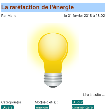
La raréfaction de l'énergie
Par
Marie
le
01 février 2018
à
18:02
Lire la suite …
Catégorie(s) :
Mot(s)-clef(s) :
Aucun
Divers
énergie
commentaire