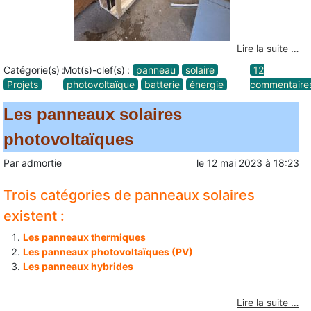
Lire la suite …
Catégorie(s) :
Mot(s)-clef(s) :
panneau
solaire
12
Projets
photovoltaïque
batterie
énergie
commentaire
Les panneaux solaires
photovoltaïques
Par
admortie
le
12 mai 2023
à
18:23
Trois catégories de panneaux solaires
existent :
Les panneaux thermiques
Les panneaux photovoltaïques (PV)
Les panneaux hybrides
Lire la suite …