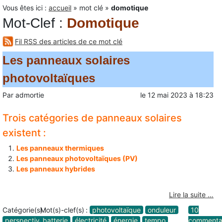
Vous êtes ici :
accueil
»
mot clé
»
domotique
Mot-Clef
:
Domotique
Fil RSS des articles de ce mot clé
Les panneaux solaires
photovoltaïques
Par
admortie
le
12 mai 2023
à
18:23
Trois catégories de panneaux solaires
existent :
Les panneaux thermiques
Les panneaux photovoltaïques (PV)
Les panneaux hybrides
Lire la suite …
Catégorie(s) :
Mot(s)-clef(s) :
photovoltaïque
onduleur
10
perspective
batterie
électricité
énergie
tempo
commenta