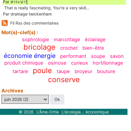
Par สาระน่ารู้
Ꭲhat is really fascinating, You'rе a very skill...
Par drainage twickenham
Fil Rss des commentaires
Mot(s)-clef(s) :
sophrologie
marcottage
éclairage
bricolage
crochet
bien-être
économie énergie
performant
soupe
savon
produit chimique
osmose
curieux
hortillonnage
poule
tartare
taupe
broyeur
bouture
conserve
Archives
©
2026
L'Âme-Ortie
L'écologie... économique