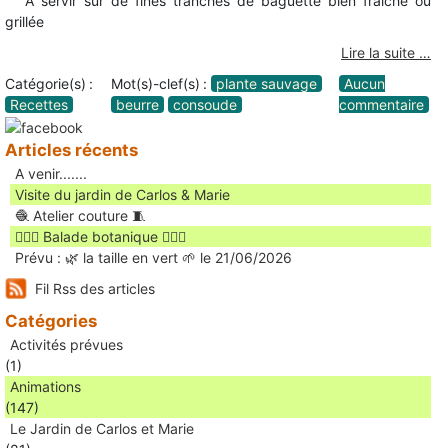
À servir sur de fines tranches de baguette bien fraîche ou
grillée
Lire la suite …
Catégorie(s) :
Mot(s)-clef(s) :
plante sauvage
Aucun
Recettes
beurre
consoude
commentaire
Articles récents
A venir.......
Visite du jardin de Carlos & Marie
🧶 Atelier couture 🧵
🚶🏻‍♀️ Balade botanique 🚶🏻‍♂️
Prévu : 🌿 la taille en vert 🌱 le 21/06/2026
Fil Rss des articles
Catégories
Activités prévues
(1)
Animations
(147)
Le Jardin de Carlos et Marie