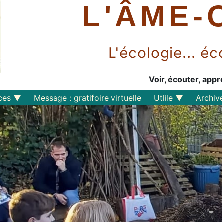
L'ÂME-
L'écologie... 
Voir, écouter, appr
ces
Message : gratifoire virtuelle
Utlile
Archiv
Outils libres
Liens
Perspective
s