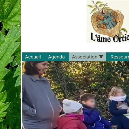
Accueil
Agenda
Association
Ressour
Qui sommes-nous ?
Savoirs
Statuts et règlements
Matériel
Adhérer
Livres
Documents
Recette
Plaquette
Projets
Bulletin d'adhésion