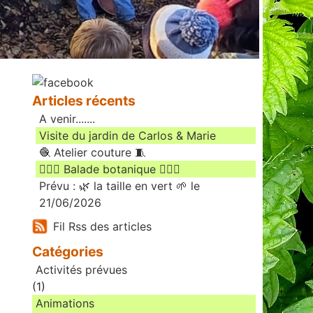
Articles récents
A venir.......
Visite du jardin de Carlos & Marie
🧶 Atelier couture 🧵
🚶🏻‍♀️ Balade botanique 🚶🏻‍♂️
Prévu : 🌿 la taille en vert 🌱 le
21/06/2026
Fil Rss des articles
Catégories
Activités prévues
(1)
Animations