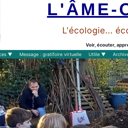
L'ÂME-
L'écologie... 
Voir, écouter, appr
ces
Message : gratifoire virtuelle
Utlile
Archiv
Outils libres
Liens
Perspective
s