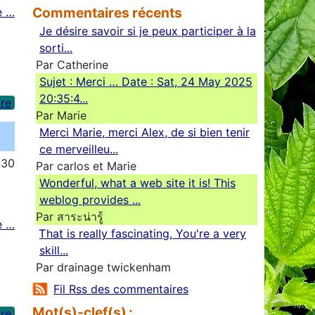
Commentaires récents
e …
Je désire savoir si je peux participer à la
sorti...
Par Catherine
Sujet : Merci … Date : Sat, 24 May 2025
20:35:4...
re
Par Marie
Merci Marie, merci Alex, de si bien tenir
ce merveilleu...
:30
Par carlos et Marie
Wonderful, what a web site it is! This
weblog provides ...
Par สาระน่ารู้
e …
Ꭲhat is really fascinating, You'rе a very
skill...
Par drainage twickenham
Fil Rss des commentaires
Mot(s)-clef(s) :
re