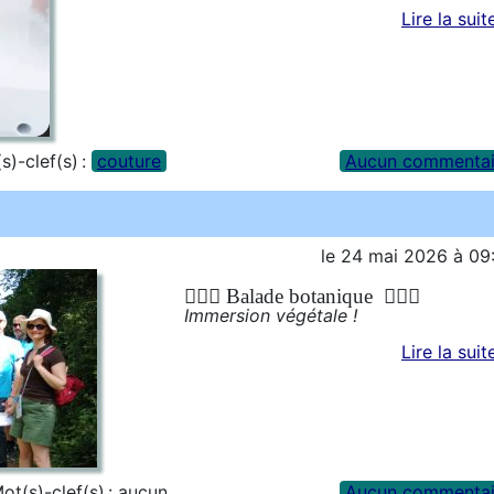
Lire la suit
s)-clef(s) :
couture
Aucun commentai
le
24 mai 2026
à
09
🚶🏻‍♀️ Balade botanique 🚶🏻‍♂️
Immersion végétale !
Lire la suit
ot(s)-clef(s) :
aucun
Aucun commentai