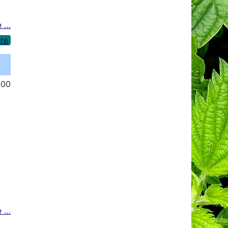
e …
re
:00
e …