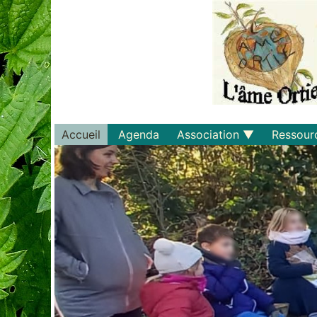
Accueil
Agenda
Association
Ressour
Qui sommes-nous ?
Savoirs
Statuts et règlements
Matériel
Adhérer
Livres
Documents
Recette
Plaquette
Projets
Bulletin d'adhésion