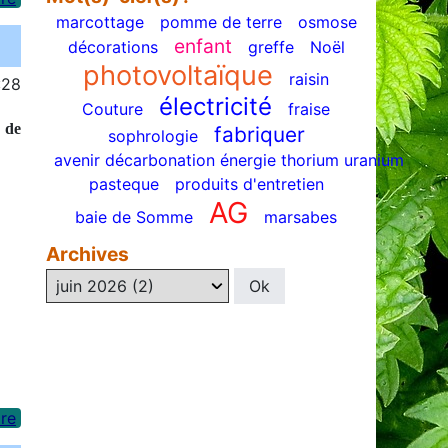
marcottage
pomme de terre
osmose
enfant
décorations
greffe
Noël
photovoltaïque
raisin
:28
électricité
Couture
fraise
 de
fabriquer
sophrologie
avenir décarbonation énergie thorium uranium
pasteque
produits d'entretien
AG
baie de Somme
marsabes
Archives
re