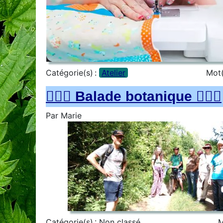
Catégorie(s) :
Atelier
Mot(
🚶🏻‍♀️ Balade botanique 🚶🏻‍♂️
Par
Marie
Catégorie(s) :
Non classé
M