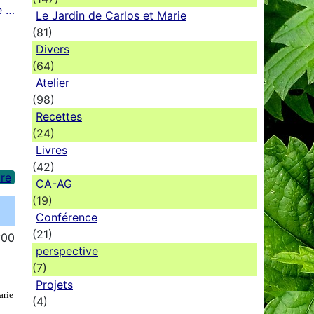
e …
Le Jardin de Carlos et Marie
(81)
Divers
(64)
Atelier
(98)
Recettes
(24)
Livres
(42)
re
CA-AG
(19)
Conférence
(21)
:00
perspective
(7)
Projets
arie
(4)