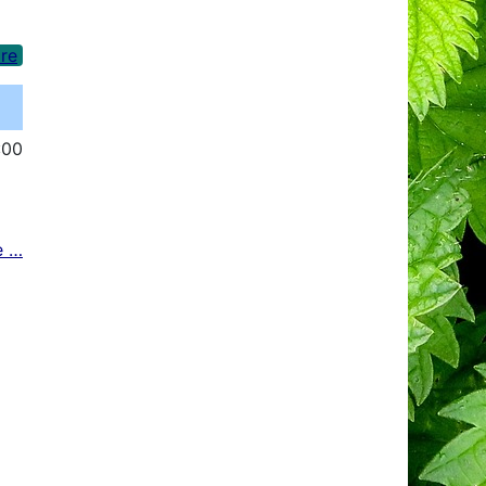
re
:00
e …