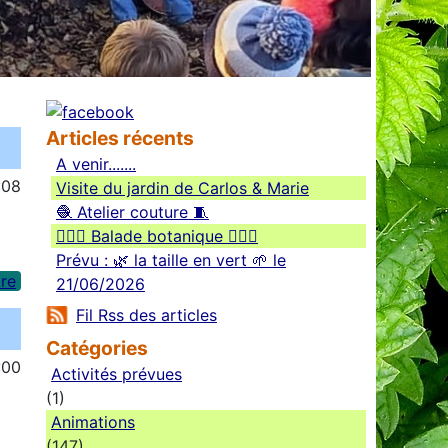
Articles récents
A venir.......
:08
Visite du jardin de Carlos & Marie
🧶 Atelier couture 🧵
🚶🏻‍♀️ Balade botanique 🚶🏻‍♂️
Prévu : 🌿 la taille en vert 🌱 le
re
21/06/2026
Fil Rss des articles
Catégories
:00
Activités prévues
(1)
Animations
(147)