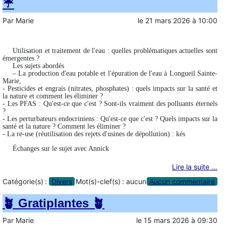
☔️
Par
Marie
le
21 mars 2026
à
10:00
Utilisation et traitement de l'eau : quelles problématiques actuelles sont
émergentes ?
Les sujets abordés
– La production d'eau potable et l'épuration de l'eau à Longueil Sainte-
Marie,
- Pesticides et engrais (nitrates, phosphates) : quels impacts sur la santé et
la nature et comment les éliminer ?
- Les PFAS : Qu'est-ce que c'est ? Sont-ils vraiment des polluants éternels
?
- Les perturbateurs endocriniens : Qu'est-ce que c'est ? Quels impacts sur la
santé et la nature ? Comment les éliminer ?
- La re-use (réutilisation des rejets d'usines de dépollution) : kés
Échanges sur le sujet avec Annick
Lire la suite …
Catégorie(s) :
Divers
Mot(s)-clef(s) :
aucun
Aucun commentaire
🪴 Gratiplantes 🪴
Par
Marie
le
15 mars 2026
à
09:30