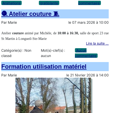
Animations
gratiplante
commentaire
🧶 Atelier couture 🧵
Par
Marie
le
07 mars 2026
à
10:00
Atelier
couture
animé par Michèle, de
10:00 à 16:30,
salle de sport 23 rue
St Martin à Longueil-Ste-Marie
Lire la suite …
Catégorie(s) :
Non
Mot(s)-clef(s) :
Aucun
classé
aucun
commentaire
Formation utilisation matériel
Par
Marie
le
21 février 2026
à
14:00