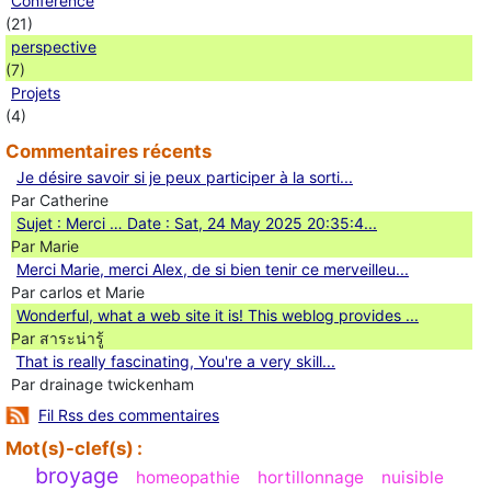
Conférence
(21)
perspective
(7)
Projets
(4)
Commentaires récents
Je désire savoir si je peux participer à la sorti...
Par Catherine
Sujet : Merci … Date : Sat, 24 May 2025 20:35:4...
Par Marie
Merci Marie, merci Alex, de si bien tenir ce merveilleu...
Par carlos et Marie
Wonderful, what a web site it is! This weblog provides ...
Par สาระน่ารู้
Ꭲhat is really fascinating, You'rе a very skill...
Par drainage twickenham
Fil Rss des commentaires
Mot(s)-clef(s) :
broyage
homeopathie
hortillonnage
nuisible