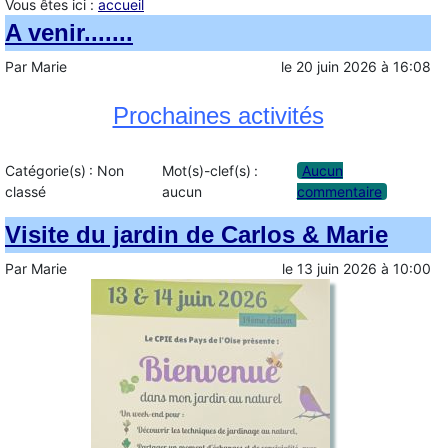
Vous êtes ici :
accueil
A venir.......
Par
Marie
le
20 juin 2026
à
16:08
Prochaines activités
Catégorie(s) :
Non
Mot(s)-clef(s) :
Aucun
classé
aucun
commentaire
Visite du jardin de Carlos & Marie
Par
Marie
le
13 juin 2026
à
10:00