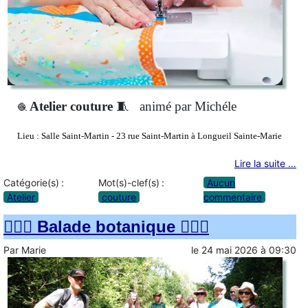
Atelier couture
🧵
animé par Michéle
🧶
Lieu :
Salle Saint-Martin - 23 rue Saint-Martin à Longueil Sainte-Marie
Lire la suite …
Catégorie(s) :
Mot(s)-clef(s) :
Aucun
Atelier
couture
commentaire
🚶🏻‍♀️ Balade botanique 🚶🏻‍♂️
Par
Marie
le
24 mai 2026
à
09:30