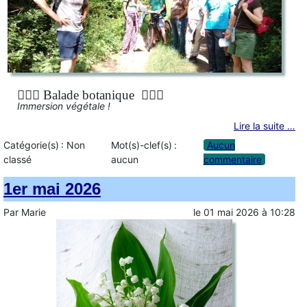
🚶🏻‍♀️ Balade botanique 🚶🏻‍♂️
Immersion végétale !
Lire la suite …
Catégorie(s) :
Non
Mot(s)-clef(s) :
Aucun
classé
aucun
commentaire
1er mai 2026
Par
Marie
le
01 mai 2026
à
10:28