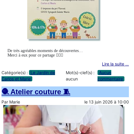
De très agréables moments de découvertes…
Merci à eux pour ce partage 👩‍❤️‍👨
Lire la suite …
Catégorie(s) :
Le Jardin de
Mot(s)-clef(s) :
Aucun
Carlos et Marie
aucun
commentaire
🧶 Atelier couture 🧵
Par
Marie
le
13 juin 2026
à
10:00