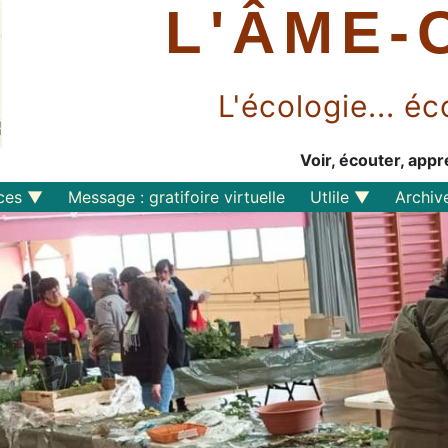
L'ÂME-
L'écologie... 
Voir, écouter, appr
ces
Message : gratifoire virtuelle
Utlile
Archiv
Outils libres
Liens
Perspective
s