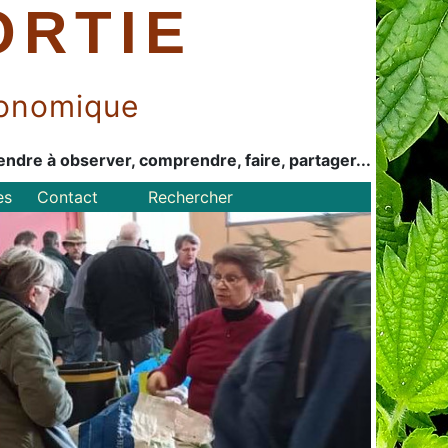
ORTIE
économique
endre à observer, comprendre, faire, partager...
es
Contact
Rechercher