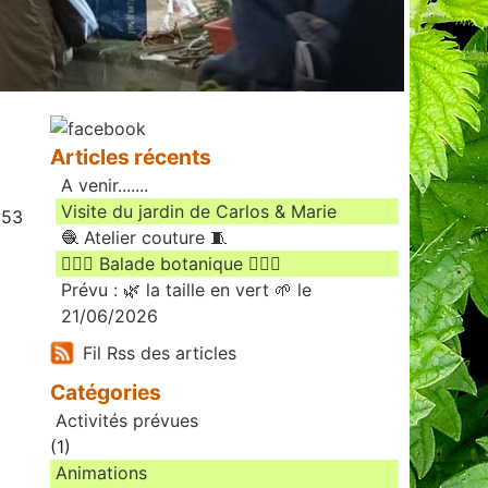
Articles récents
A venir.......
Visite du jardin de Carlos & Marie
:53
🧶 Atelier couture 🧵
🚶🏻‍♀️ Balade botanique 🚶🏻‍♂️
Prévu : 🌿 la taille en vert 🌱 le
21/06/2026
Fil Rss des articles
Catégories
Activités prévues
(1)
Animations