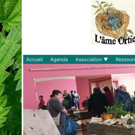
Accueil
Agenda
Association
Ressour
Qui sommes-nous ?
Savoirs
Statuts et règlements
Matériel
Adhérer
Livres
Documents
Recette
Plaquette
Projets
Bulletin d'adhésion