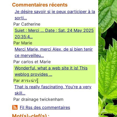
Commentaires récents
Je désire savoir si je peux participer à la
sorti...
Par Catherine
Sujet : Merci … Date : Sat, 24 May 2025
20:35:4...
Par Marie
Merci Marie, merci Alex, de si bien tenir
ce merveilleu...
Par carlos et Marie
Wonderful, what a web site it is! This
weblog provides ...
Par สาระน่ารู้
Ꭲhat is really fascinating, You'rе a very
skill...
Par drainage twickenham
Fil Rss des commentaires
Mot(s)-clef(s) :