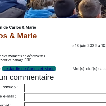
din de Carlos & Marie
los & Marie
le
13 juin 2026
à
10
éables moments de découvertes…
our ce partage 👩‍❤️‍👨
 :
Le Jardin de Carlos et Marie
Mot(s)-clef(s) :
au
 un commentaire
u pseudo :
 e-mail :
ernet :