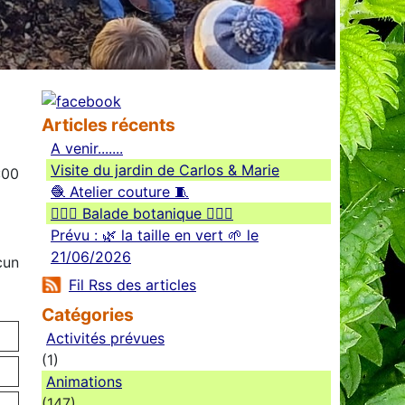
Articles récents
A venir.......
Visite du jardin de Carlos & Marie
:00
🧶 Atelier couture 🧵
🚶🏻‍♀️ Balade botanique 🚶🏻‍♂️
Prévu : 🌿 la taille en vert 🌱 le
21/06/2026
cun
Fil Rss des articles
Catégories
Activités prévues
(1)
Animations
(147)