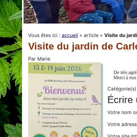
Vous êtes ici :
accueil
»
article
»
Visite du jar
Visite du jardin de Car
Par
Marie
De très agr
Merci à eux p
Catégorie(s)
Écrire
Votre nom o
Votre adresse
Votre site Int