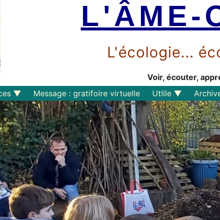
L'ÂME-
L'écologie... 
Voir, écouter, appr
ces
Message : gratifoire virtuelle
Utlile
Archiv
Outils libres
Liens
Perspective
s