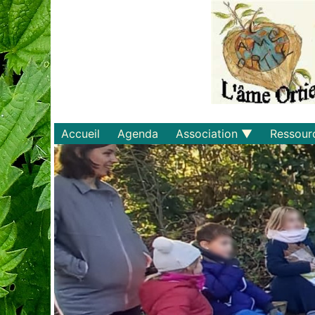
Accueil
Agenda
Association
Ressour
Qui sommes-nous ?
Savoirs
Statuts et règlements
Matériel
Adhérer
Livres
Documents
Recette
Plaquette
Projets
Bulletin d'adhésion