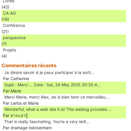
Livres
(42)
CA-AG
(19)
Conférence
(21)
perspective
(7)
Projets
(4)
Commentaires récents
Je désire savoir si je peux participer à la sorti...
Par Catherine
Sujet : Merci … Date : Sat, 24 May 2025 20:35:4...
Par Marie
Merci Marie, merci Alex, de si bien tenir ce merveilleu...
Par carlos et Marie
Wonderful, what a web site it is! This weblog provides ...
Par สาระน่ารู้
Ꭲhat is really fascinating, You'rе a very skill...
Par drainage twickenham