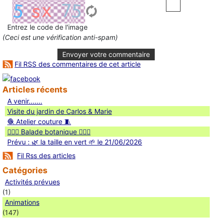
Entrez le code de l'image
(Ceci est une vérification anti-spam)
Envoyer votre commentaire
Fil RSS des commentaires de cet article
Articles récents
A venir.......
Visite du jardin de Carlos & Marie
🧶 Atelier couture 🧵
🚶🏻‍♀️ Balade botanique 🚶🏻‍♂️
Prévu : 🌿 la taille en vert 🌱 le 21/06/2026
Fil Rss des articles
Catégories
Activités prévues
(1)
Animations
(147)