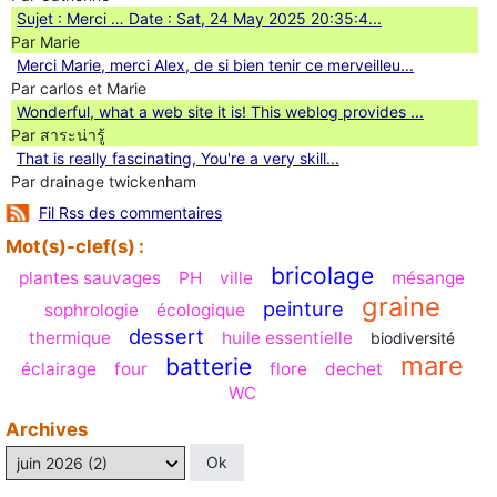
Sujet : Merci … Date : Sat, 24 May 2025 20:35:4...
Par Marie
Merci Marie, merci Alex, de si bien tenir ce merveilleu...
Par carlos et Marie
Wonderful, what a web site it is! This weblog provides ...
Par สาระน่ารู้
Ꭲhat is really fascinating, You'rе a very skill...
Par drainage twickenham
Fil Rss des commentaires
Mot(s)-clef(s) :
bricolage
plantes sauvages
PH
ville
mésange
graine
peinture
sophrologie
écologique
dessert
thermique
huile essentielle
biodiversité
mare
batterie
éclairage
four
flore
dechet
WC
Archives