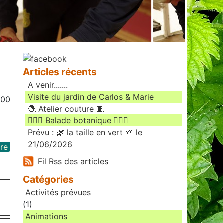
Articles récents
A venir.......
Visite du jardin de Carlos & Marie
:00
🧶 Atelier couture 🧵
🚶🏻‍♀️ Balade botanique 🚶🏻‍♂️
Prévu : 🌿 la taille en vert 🌱 le
21/06/2026
re
Fil Rss des articles
Catégories
Activités prévues
(1)
Animations