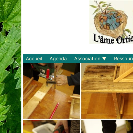
Accueil
Agenda
Association
Ressour
Qui sommes-nous ?
Savoirs
Statuts et règlements
Matériel
Adhérer
Livres
Documents
Recette
Plaquette
Projets
Bulletin d'adhésion