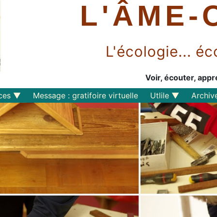
L'ÂME-
L'écologie... 
Voir, écouter, appr
ces
Message : gratifoire virtuelle
Utlile
Archiv
Outils libres
Liens
Perspective
s