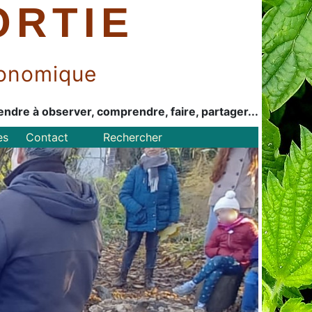
ORTIE
économique
endre à observer, comprendre, faire, partager...
es
Contact
Rechercher