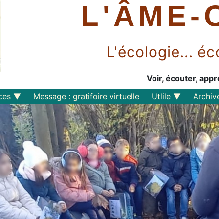
L'ÂME-
L'écologie... 
Voir, écouter, appr
ces
Message : gratifoire virtuelle
Utlile
Archiv
Outils libres
Liens
Perspective
s