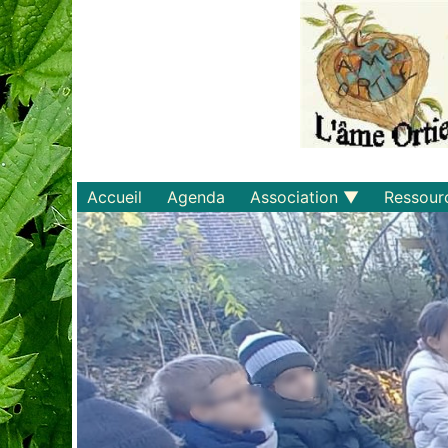
Accueil
Agenda
Association
Ressour
Qui sommes-nous ?
Savoirs
Statuts et règlements
Matériel
Adhérer
Livres
Documents
Recette
Plaquette
Projets
Bulletin d'adhésion