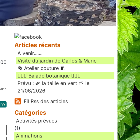
Articles récents
A venir.......
Visite du jardin de Carlos & Marie
:00
🧶 Atelier couture 🧵
🚶🏻‍♀️ Balade botanique 🚶🏻‍♂️
Prévu : 🌿 la taille en vert 🌱 le
arie
21/06/2026
Fil Rss des articles
re
Catégories
Activités prévues
(1)
Animations