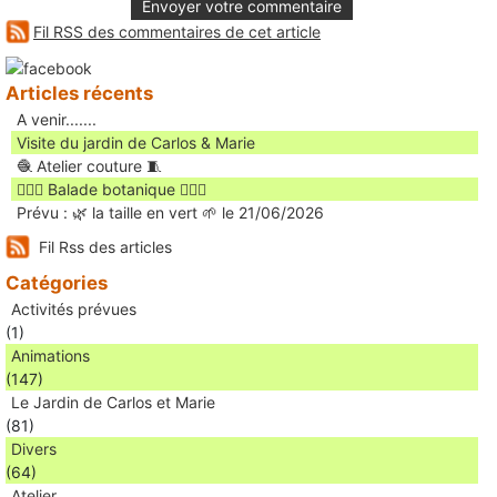
Envoyer votre commentaire
Fil RSS des commentaires de cet article
Articles récents
A venir.......
Visite du jardin de Carlos & Marie
🧶 Atelier couture 🧵
🚶🏻‍♀️ Balade botanique 🚶🏻‍♂️
Prévu : 🌿 la taille en vert 🌱 le 21/06/2026
Fil Rss des articles
Catégories
Activités prévues
(1)
Animations
(147)
Le Jardin de Carlos et Marie
(81)
Divers
(64)
Atelier