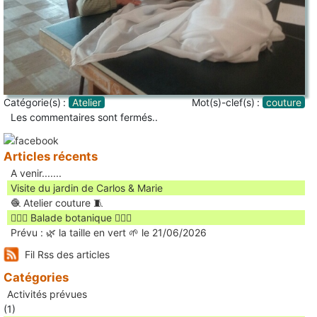
Catégorie(s) :
Atelier
Mot(s)-clef(s) :
couture
Les commentaires sont fermés..
Articles récents
A venir.......
Visite du jardin de Carlos & Marie
🧶 Atelier couture 🧵
🚶🏻‍♀️ Balade botanique 🚶🏻‍♂️
Prévu : 🌿 la taille en vert 🌱 le 21/06/2026
Fil Rss des articles
Catégories
Activités prévues
(1)