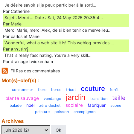
Je désire savoir si je peux participer à la sorti...
Par Catherine
Sujet : Merci … Date : Sat, 24 May 2025 20:35:4...
Par Marie
Merci Marie, merci Alex, de si bien tenir ce merveilleu...
Par carlos et Marie
Wonderful, what a web site it is! This weblog provides ...
Par สาระน่ารู้
Ꭲhat is really fascinating, You'rе a very skill...
Par drainage twickenham
Fil Rss des commentaires
Mot(s)-clef(s) :
couture
consommer
flore
berce
tricot
forêt
jardin
taille
plante sauvage
vendange
transition
scolaire
noël
fabriquer
balade
zéro déchet
scone
peinture
poisson
champignon
Archives