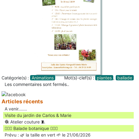
Catégorie(s) :
Animations
Mot(s)-clef(s) :
plantes
,
ballade
Les commentaires sont fermés..
Articles récents
A venir.......
Visite du jardin de Carlos & Marie
🧶 Atelier couture 🧵
🚶🏻‍♀️ Balade botanique 🚶🏻‍♂️
Prévu : 🌿 la taille en vert 🌱 le 21/06/2026