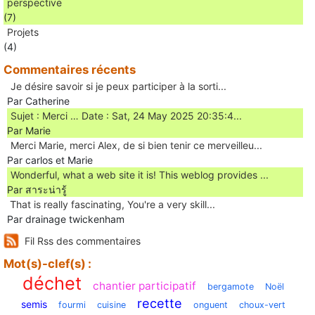
perspective
(7)
Projets
(4)
Commentaires récents
Je désire savoir si je peux participer à la sorti...
Par Catherine
Sujet : Merci … Date : Sat, 24 May 2025 20:35:4...
Par Marie
Merci Marie, merci Alex, de si bien tenir ce merveilleu...
Par carlos et Marie
Wonderful, what a web site it is! This weblog provides ...
Par สาระน่ารู้
Ꭲhat is really fascinating, You'rе a very skill...
Par drainage twickenham
Fil Rss des commentaires
Mot(s)-clef(s) :
déchet
chantier participatif
bergamote
Noël
recette
semis
fourmi
cuisine
onguent
choux-vert