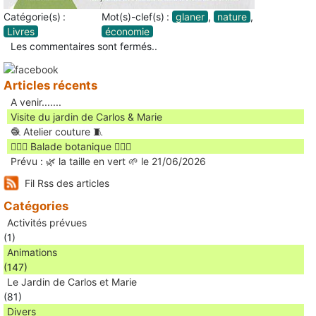
Catégorie(s) :
Mot(s)-clef(s) :
glaner
,
nature
,
Livres
économie
Les commentaires sont fermés..
Articles récents
A venir.......
Visite du jardin de Carlos & Marie
🧶 Atelier couture 🧵
🚶🏻‍♀️ Balade botanique 🚶🏻‍♂️
Prévu : 🌿 la taille en vert 🌱 le 21/06/2026
Fil Rss des articles
Catégories
Activités prévues
(1)
Animations
(147)
Le Jardin de Carlos et Marie
(81)
Divers